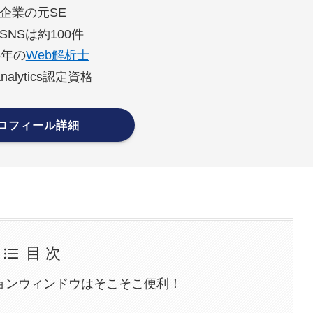
企業の元SE
SNSは約100件
5年の
Web解析士
Analytics認定資格
ロフィール詳細
目 次
ションウィンドウはそこそこ便利！