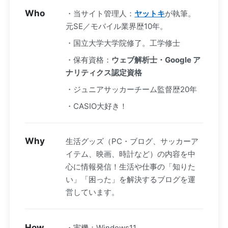
Who
・当サイト管理人：
ヤットキ
が執筆。
元SE／モバイル業界歴10年。
・国立大学大学院修了。工学修士
・保有資格：
ウェブ解析士・Google ア
ナリティクス認定資格
・ジュニアサッカーチーム監督歴20年
・CASIO大好き！
Why
生活グッズ（PC・ブログ、サッカーア
イテム、映画、時計など）の内容を中
心に情報発信！生活や仕事の「知りた
い」「困った」を解決するブログを運
営しています。
How
・実機：Windows11