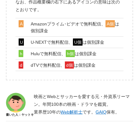
なお、作品概要欄の右下にあるアイコンの意味は次の
とおりです。
A
Amazonプライム･ビデオで無料配信、
A個
は
個別課金
U
U-NEXTで無料配信、
U個
は個別課金
h
Huluで無料配信、
h個
は個別課金
d
dTVで無料配信、
d個
は個別課金
映画とWebとサッカーを愛する元・外資系リーマ
ン。年間100本の映画・ドラマを鑑賞。
業界歴10年の
Web解析士
です。
GAIQ
保有。
書いた人：ヤットキ