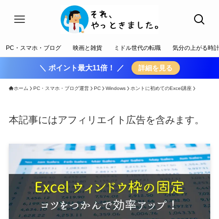
PC・スマホ・ブログ
映画と雑貨
ミドル世代の転職
気分の上がる時
＼ ポイント最大11倍！ ／
詳細を見る
ホーム
PC・スマホ・ブログ運営
PC
Windows
ホントに初めてのExcel講座
本記事にはアフィリエイト広告を含みます。