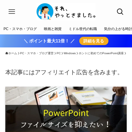
PC・スマホ・ブログ
映画と雑貨
ミドル世代の転職
気分の上がる時
＼ ポイント最大11倍！ ／
詳細を見る
ホーム
PC・スマホ・ブログ運営
PC
Windows
ホントに初めてのPowerPoint講座
本記事にはアフィリエイト広告を含みます。