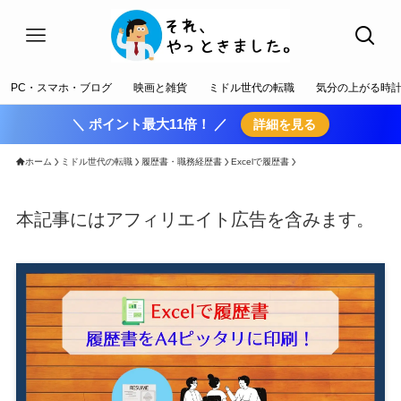
PC・スマホ・ブログ
映画と雑貨
ミドル世代の転職
気分の上がる時
＼ ポイント最大11倍！ ／
詳細を見る
ホーム
ミドル世代の転職
履歴書・職務経歴書
Excelで履歴書
本記事にはアフィリエイト広告を含みます。