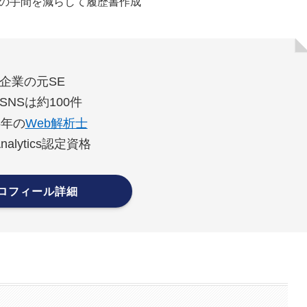
の手間を減らして履歴書作成
企業の元SE
SNSは約100件
5年の
Web解析士
Analytics認定資格
ロフィール詳細