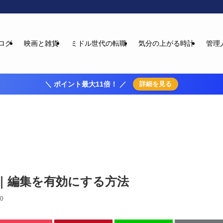
ログ
映画と雑貨
ミドル世代の転職
気分の上がる時計
管理
＼ ポイント最大11倍！ ／
詳細を見る
｜編集を有効にする方法
20