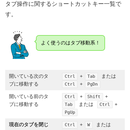
タブ操作に関するショートカットキー一覧で
す。
よく使うのはタブ移動系！
開いている次のタ
+
または
Ctrl
Tab
ブに移動する
+
Ctrl
PgDn
開いている前のタ
+
+
Ctrl
Shift
ブに移動する
または
+
Tab
Ctrl
PgUp
現在のタブを閉じ
+
または
Ctrl
W