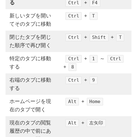
る
+
Ctrl
F4
新しいタブを開い
+
Ctrl
T
てそのタブに移動
閉じたタブを閉じ
+
+
Ctrl
Shift
T
た順序で再び開く
特定のタブに移動
+
～
Ctrl
1
Ctrl
する
+
8
右端のタブに移動
+
Ctrl
9
する
ホームページを現
+
Alt
Home
在のタブで開く
現在のタブの閲覧
+
Alt
左矢印
履歴の中で前にあ