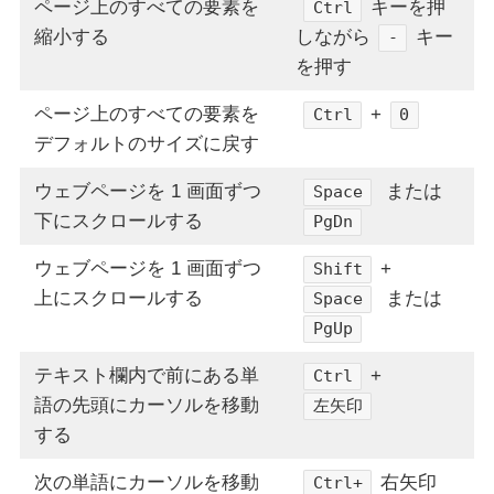
ページ上のすべての要素を
キーを押
Ctrl
縮小する
しながら
キー
-
を押す
ページ上のすべての要素を
+
Ctrl
0
デフォルトのサイズに戻す
ウェブページを 1 画面ずつ
または
Space
下にスクロールする
PgDn
ウェブページを 1 画面ずつ
+
Shift
上にスクロールする
または
Space
PgUp
テキスト欄内で前にある単
+
Ctrl
語の先頭にカーソルを移動
左矢印
する
次の単語にカーソルを移動
右矢印
Ctrl+