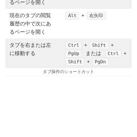
るページを開く
現在のタブの閲覧
+
Alt
右矢印
履歴の中で次にあ
るページを開く
タブを右または左
+
+
Ctrl
Shift
に移動する
または
+
PgUp
Ctrl
+
Shift
PgDn
タブ操作のショートカット