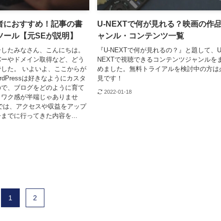
者におすすめ！記事の書
U-NEXTで何が見れる？映画の作
ツール【元SEが説明】
ャンル・コンテンツ一覧
ーしたみなさん、こんにちは。
『U-NEXTで何が見れるの？』と題して、U
バーやドメイン取得など、どう
NEXTで視聴できるコンテンツジャンルを
した。 いよいよ、ここからが
めました。無料トライアルを検討中の方は
rdPressは好きなようにカスタ
見です！
ので、ブログをどのように育て
2022-01-18
クワク感が半端じゃありませ
では、アクセスや収益をアップ
までに行ってきた内容を...
1
2