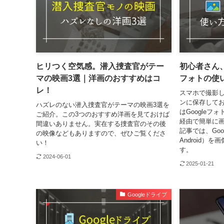
ヒリつく空気感。潜入捜査官がテー
初心者さん、
マの映画3選｜洋画のおすすめはコ
フォトの使い
レ！
スマホで撮影
ンに保存して
ハズレのない潜入捜査官がテーマの映画3選を
はGoogle
ご紹介。この3つのおすすめ洋画を見ておけば
経由で簡単に
間違いありません。実在する捜査官のその後
記事では、Goo
の映像などもありますので、ぜひご覧くださ
Android）
い！
す。
2024-06-01
2025-01-21
Googleドライブ