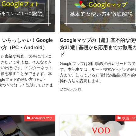
いらっしゃい！Google
Googleマップの【超】基本的な使
方（PC・Android）
方31選 | 基礎から応用までの徹底
ド
した素敵な写真、大事にパソコ
おきたいですよね。そんなとき
Googleマップは利用頻度の高いサービスで
フォトの出番です。インターネット
す。本記事では、ルート検索からピンの使
画像を移すことができます。本
方まで、知っていると便利な機能の基本的
gleフォトの使い方（PC・
操作方法を説明します。
を画像つきで詳しく説明していきま
2026-03-13
Androidスマホ
映画・V