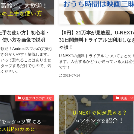
上手な使い方】初心者・
【0円】21万本が見放題。U-NEX
！使い方を画像で説明
31日間無料トライアルは利用しな
ゃ損！
迎！Androidスマホの丈夫な
付き分かりやすく解説します。
U-NEXTの無料トライアルについてまとめ
といって恐れることはありませ
ます。入会するかどうか迷っている人は必
をタップするだけでなので、気
です！
覧ください。
2021-07-14
収益ブログの作り方
映画・V