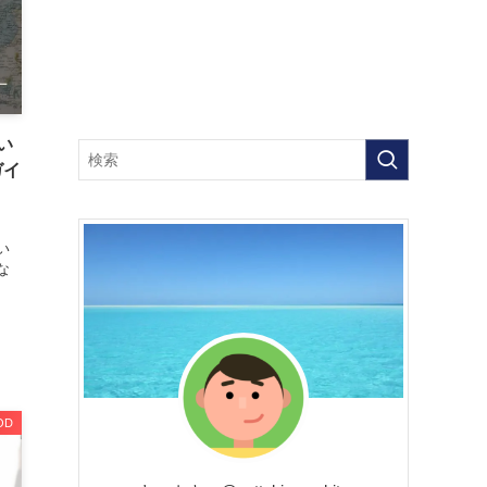
い
ガイ
い
な
OD