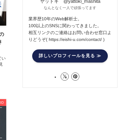
ヤットキ @yattoki_mashita
なんとなく一人で頑張ってます
業界歴10年のWeb解析士。
100以上のSNSに関わってきました。
相互リンクのご連絡はお問い合わせ窓口よ
Tの
りどうぞ( https://eishi-u.com/contact/ )
き
詳しいプロフィールを見る ≫
てい
見
OD