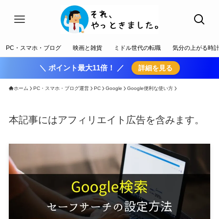
PC・スマホ・ブログ
映画と雑貨
ミドル世代の転職
気分の上がる時
＼ ポイント最大11倍！ ／
詳細を見る
ホーム
PC・スマホ・ブログ運営
PC
Google
Google便利な使い方
本記事にはアフィリエイト広告を含みます。