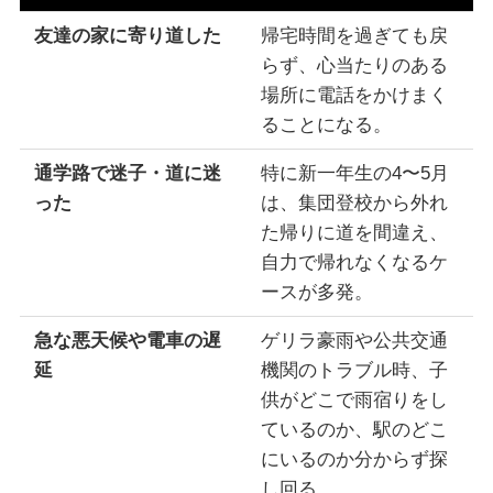
友達の家に寄り道した
帰宅時間を過ぎても戻
らず、心当たりのある
場所に電話をかけまく
ることになる。
通学路で迷子・道に迷
特に新一年生の4〜5月
った
は、集団登校から外れ
た帰りに道を間違え、
自力で帰れなくなるケ
ースが多発。
急な悪天候や電車の遅
ゲリラ豪雨や公共交通
延
機関のトラブル時、子
供がどこで雨宿りをし
ているのか、駅のどこ
にいるのか分からず探
し回る。