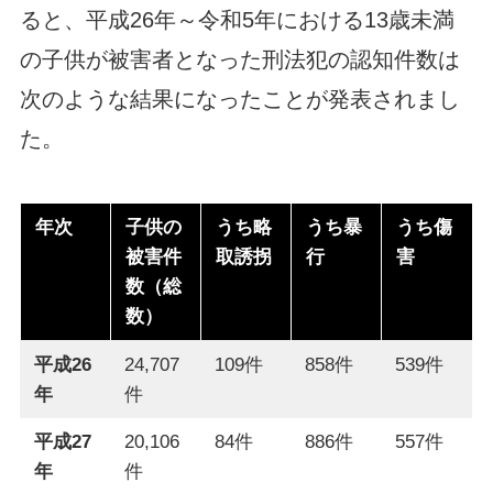
ると、平成26年～令和5年における13歳未満
の子供が被害者となった刑法犯の認知件数は
次のような結果になったことが発表されまし
た。
年次
子供の
うち略
うち暴
うち傷
被害件
取誘拐
行
害
数（総
数）
平成26
24,707
109件
858件
539件
年
件
平成27
20,106
84件
886件
557件
年
件