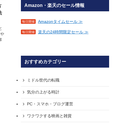
方
法
と
りや
ま