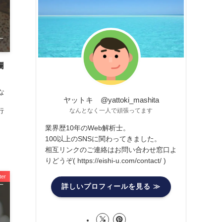
欄
な
、
行
ter