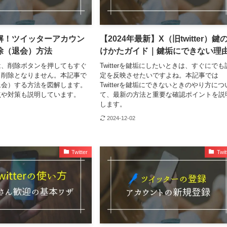
解！ツイッターアカウン
【2024年最新】X（旧twitter）鍵
除（退会）方法
けかたガイド｜鍵垢にできない理
は、削除ボタンを押してもすぐ
Twitterを鍵垢にしたいときは、すぐにでも
ト削除となりません。本記事で
定を反映させたいですよね。本記事では
退会）する方法を図解します。
Twitterを鍵垢にできないときのやり方につ
点や対策も説明しています。
て、最新の方法と重要な確認ポイントを説
します。
2024-12-02
Twitter
Twit