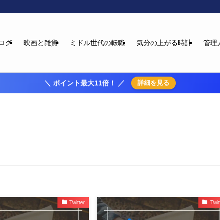
ログ
映画と雑貨
ミドル世代の転職
気分の上がる時計
管理
＼ ポイント最大11倍！ ／
詳細を見る
Twitter
Twit