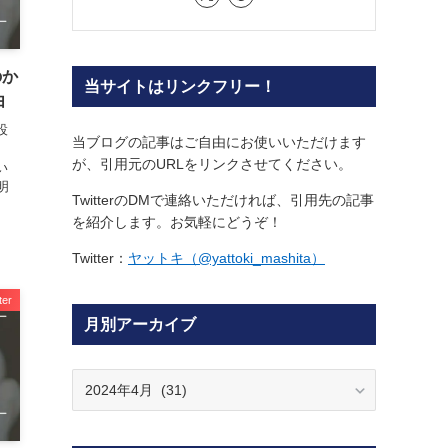
ヤットキ @yattoki_mashita
なんとなく一人で頑張ってます
業界歴10年のWeb解析士。
のか
100以上のSNSに関わってきました。
由
相互リンクのご連絡はお問い合わせ窓口よ
りどうぞ( https://eishi-u.com/contact/ )
設
い
詳しいプロフィールを見る ≫
明
ter