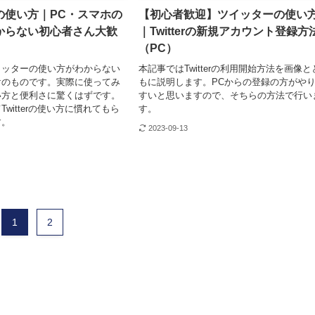
の使い方｜PC・スマホの
【初心者歓迎】ツイッターの使い
からない初心者さん大歓
｜Twitterの新規アカウント登録方
（PC）
イッターの使い方がわからない
本記事ではTwitterの利用開始方法を画像と
けのものです。実際に使ってみ
もに説明します。PCからの登録の方がや
い方と便利さに驚くはずです。
すいと思いますので、そちらの方法で行い
witterの使い方に慣れてもら
す。
す。
2023-09-13
1
2