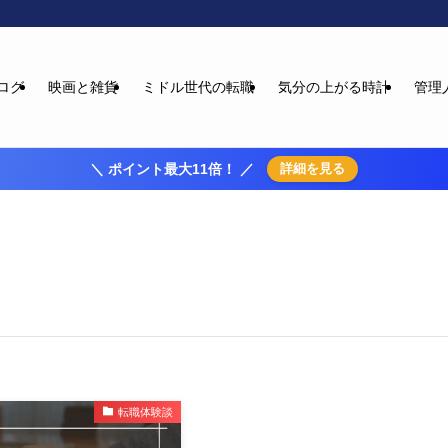
ログ
映画と雑貨
ミドル世代の転職
気分の上がる時計
管理
＼ ポイント最大11倍！ ／
詳細を見る
転職体験談