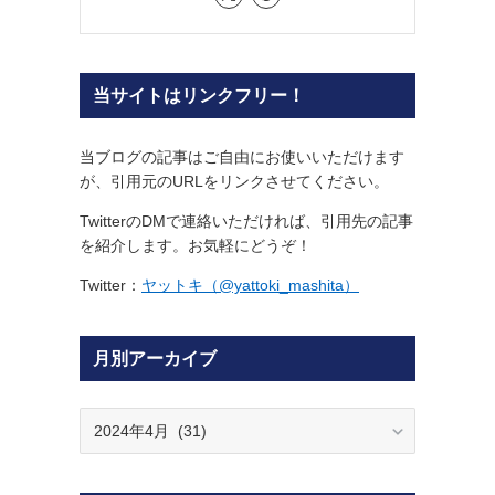
ヤットキ @yattoki_mashita
なんとなく一人で頑張ってます
業界歴10年のWeb解析士。
100以上のSNSに関わってきました。
相互リンクのご連絡はお問い合わせ窓口よ
りどうぞ( https://eishi-u.com/contact/ )
詳しいプロフィールを見る ≫