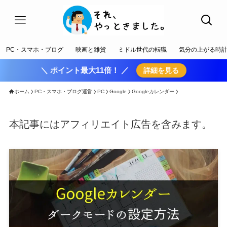
PC・スマホ・ブログ
映画と雑貨
ミドル世代の転職
気分の上がる時
＼ ポイント最大11倍！ ／
詳細を見る
ホーム
PC・スマホ・ブログ運営
PC
Google
Googleカレンダー
本記事にはアフィリエイト広告を含みます。